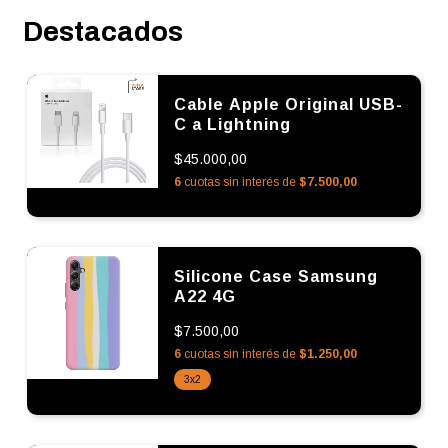
Destacados
Cable Apple Original USB-
C a Lightning
$45.000,00
6
cuotas sin interés de
$7.500,00
Silicone Case Samsung
A22 4G
$7.500,00
6
cuotas sin interés de
$1.250,00
3x2