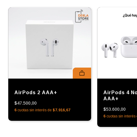
AirPods 2 AAA+
AirPods 4 N
AAA+
$47.500,00
$53.600,00
6
cuotas sin interés de
$7.916,67
6
cuotas sin interés